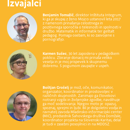
Izvajalci
Benjamin Tomažič
, direktor Inštituta Integrum,
ki ga je skupaj z ženo Mojco ustanovil leta 2017
z namenom prinašanja celostnega in
pozitivnega sporočila o telesnosti in spolnosti v
družbo. Matematik in informatik ter geštalt
pedagog. Pomaga osebam, ki so zasvojene s
pornografijo.
Karmen Sušec
, 30 let zaposlena v pedagoškem
poklicu. Zbiranje donacij mi prinaša veliko
veselja in je moj prispevek k skupnemu
dobremu. S pogumom zaupajte v uspeh.
Boštjan Grošelj
je mož, oče, komunikator,
organizator, koordinator in prostovoljec v
različnih skupnostih. Zanimajo ga človekovi
notranji vzgibi in življenjske zgodbe, navdihuje
ga moč sodelovanja. Njegov moto je: opazuj,
spoznaj, sprejmi in ljubi. Bil je dolgoletni vodja in
ravnatelj zavoda Mladinsko-informacijski center
(MIC), predsednik Šahovskega društva Domžale,
koordinator projekta na Slovenski Karitas, delal
je tudi v zasebni posojilnici in na MDDSZ.