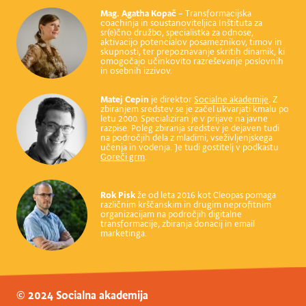
Mag. Agatha Kopač
– Transformacijska
coachinja in soustanoviteljica Inštituta za
sr(e)čno družbo, specialistka za odnose,
aktivacijo potencialov posameznikov, timov in
skupnosti, ter prepoznavanje skritih dinamik, ki
omogočajo učinkovito razreševanje poslovnih
in osebnih izzivov.
Matej Cepin
je direktor
Socialne akademije
. Z
zbiranjem sredstev se je začel ukvarjati kmalu po
letu 2000. Specializiran je v prijave na javne
razpise. Poleg zbiranja sredstev je dejaven tudi
na področjih dela z mladimi, vseživljenjskega
učenja in vodenja. Je tudi gostitelj v podkastu
Goreči grm
.
Rok Pisk
že od leta 2016 kot
Cleopas
pomaga
različnim krščanskim in drugim neprofitnim
organizacijam na področjih digitalne
transformacije, zbiranja donacij in email
marketinga.
© 2024 Socialna akademija