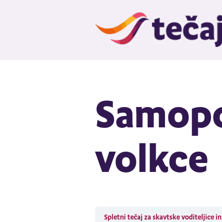
Samopo
volkce
Spletni tečaj za skavtske voditeljice i