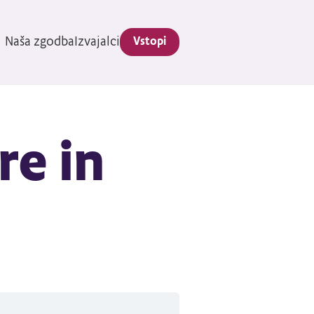
Naša zgodba
Izvajalci
Vstopi
e in