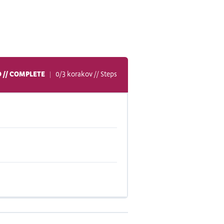
 // COMPLETE
0/3 korakov // Steps