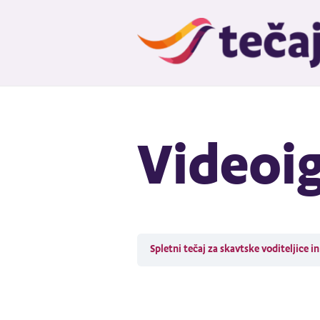
Videoi
Spletni tečaj za skavtske voditeljice i