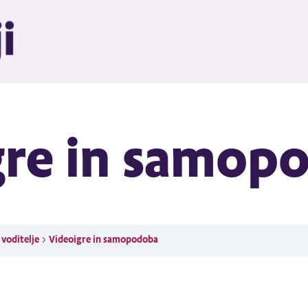
gre in samop
n voditelje
Videoigre in samopodoba