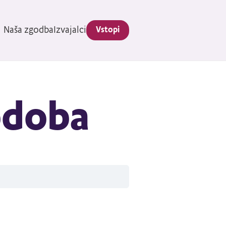
Naša zgodba
Izvajalci
Vstopi
odoba