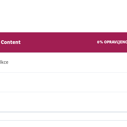
n Content
0% OPRAVLJENO
lkce